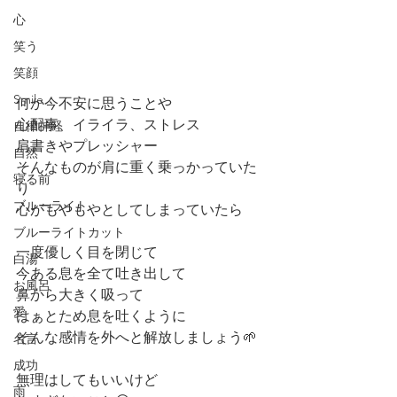
心
笑う
笑顔
Smile
何か今不安に思うことや
心配事、イライラ、ストレス
自律神経
肩書きやプレッシャー
自然
そんなものが肩に重く乗っかっていた
寝る前
り
ブルーライト
心がもやもやとしてしまっていたら
ブルーライトカット
一度優しく目を閉じて
白湯
今ある息を全て吐き出して
お風呂
鼻から大きく吸って
愛
はぁとため息を吐くように
そんな感情を外へと解放しましょう🌱
名言
成功
無理はしてもいいけど
雨