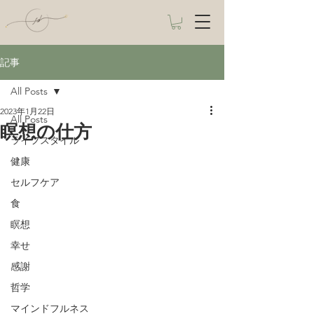
記事
All Posts
2023年1月22日
All Posts
瞑想の仕方
ライフスタイル
健康
セルフケア
食
瞑想
幸せ
感謝
哲学
マインドフルネス