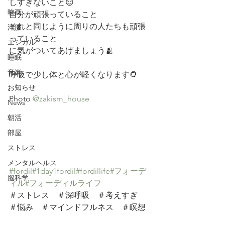
しすぎないこと😌
映画
自分が頑張っていること
それと同じように周りの人たちも頑張
洋服
っていること
エシカル
に気がついてあげましょう🫂
睡眠
音楽
呼吸で少し体と心が軽くなります🌻
お知らせ
Photo 
@zakism_house
News
朝活
部屋
ストレス
メンタルヘルス
#fordil
#1day1fordil
#fordillife
#フォーデ
脳科学
ィル
#フォーディルライフ
＃ストレス　＃深呼吸　＃考えすぎ　
＃悩み　＃マインドフルネス　＃瞑想