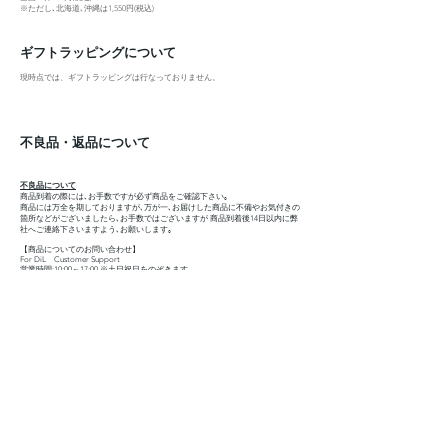
※ただし､北海道､沖縄は1,550円(税込)
​ギフトラッピングについて
​現時点では、ギフトラッピングは行なっておりません。
​不良品・返品​について
不良品について
商品到着の際には､お手数ですが必ず商品をご確認下さい｡
商品には万全を期しておりますが､万が一､お届けした商品に不備やお気付きの
箇所などがございましたら､お手数ではございますが 商品到着後14日以内に弊
社へご連絡下さいますよう､お願いします｡
【商品についてのお問い合わせ】
For DiL Customer Support
営業時間:10:00～17:00 ※土日祝日をのぞきます
→
お問い合わせフォーム
下記商品につきましては､弊社負担にて商品の交換をさせていただきます｡
●お申込み商品と届いた商品が異なっている場合
●発送時のトラブルにより破損または汚れている商品が届いた場合
返品について
原則お客様都合による返品･交換はお受けいたしかねますが、ご事情次第では
柔軟に対応させていただきます。その場合は14日以内にお申し出ください(必
ずお問い合わせフォームでご連絡をお願いいたします)｡
※不良品以外のお客様都合の返品の場合は送料元払いにて弊社へ商品をお送り
下さいませ