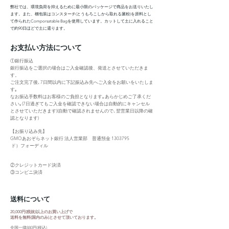
弊社では、環境負荷を抑えるために最小限のパッケージで商品をお送りいたし
ます。また、梱包装はコンスターチ(とうもろこしから取れる澱粉)を原料とし
て作られたComporsatable Bagを使用しています。カットして土に入れること
で約90日ほどで土に還ります。
​お支払い方法について
①
銀行振込
銀行振込をご選択の場合はご入金確認後、発送とさせていただきま
す。
ご注文完了後､7日間以内に下記振込み先へご入金をお願いをいたしま
す｡
なお振込手数料はお客様のご負担となります｡あらかじめご了承くだ
さい｡(7日過ぎてもご入金を確認できない場合は自動的にキャンセル
とさせていただきます)(自動で確認されませんので､翌営業日以降の確
認となります)
【お振り込み先】
GMOあおぞらネット銀行 法人営業部 普通預金 1303795
ド）フォーディル
②クレジットカード決済
​③コンビニ決済
​送料について
20,000円(税抜)以上のお買い上げで
送料を無料(国内のみ)とさせて頂いております。
全国一律880円(税込)