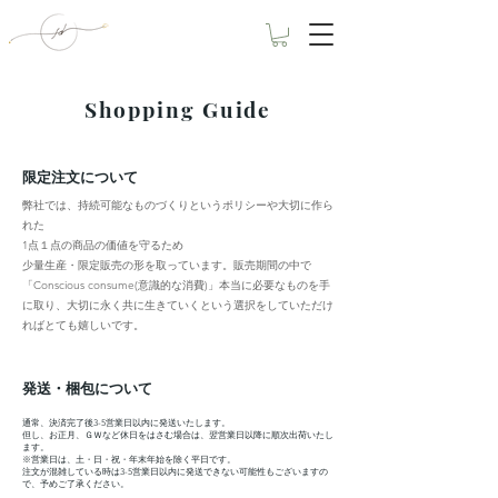
Shopping Guide
​限定注文について
弊社では、持続可能なものづくりというポリシーや大切に作ら
れた
1点１点の商品の価値を守るため
少量生産・限定販売の形を取っています。販売期間の中で
「Conscious consume(意識的な消費)」本当に必要なものを手
に取り、大切に永く共に生きていくという選択をしていただけ
ればとても嬉しいです。
発送・梱包について
通常、決済完了後3-5営業日以内に発送いたします。
但し、お正月、ＧＷなど休日をはさむ場合は、翌営業日以降に順次出荷いたし
ます。
※営業日は、土・日・祝・年末年始を除く平日です。
注文が混雑している時は3-5営業日以内に発送できない可能性もございますの
で、予めご了承ください。