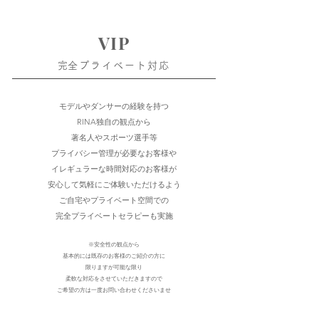
VIP
​完全プライベート対応​​
モデルやダンサーの経験を持つ
RINA独自の観点から
著名人やスポーツ選手等
プライバシー管理が必要なお客様や
イレギュラーな時間対応のお客様が
安心して気軽にご体験いただけるよう
ご自宅やプライベート空間での
完全プライベートセラピーも実施
※安全性の観点から
基本的には既存のお客様のご紹介の方に
限りますが可能な限り
柔軟な対応をさせていただきますので
ご希望の方は一度お問い合わせくださいませ