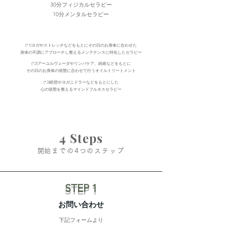
30分フィジカルセラピー
10分メンタルセラピー
(*1)ヨガやストレッチなどをもとにその日のお身体に合わせた
身体の不調にアプローチし整えるメンテナンスに特化したセラピー
(*2)アーユルヴェーダやリンパケア、経絡などをもとに
その日のお身体の状態に合わせて行うオイルトリートメント
(*3)瞑想やヨガニドラーなどをもとにした
​心の状態を整えるマインドフルネスセラピー
4 Steps
​開始までの4つのステップ​
STEP 1
​お問い合わせ
下記フォームより