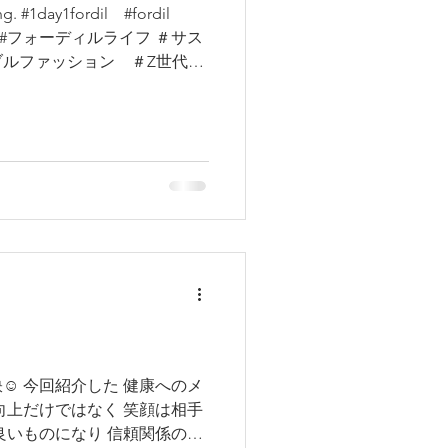
hing. #1day1fordil #fordil
ィル #フォーディルライフ ＃サス
ブルファッション ＃Z世代
️ 今回紹介した 健康へのメ
向上だけではなく 笑顔は相手
良いものになり 信頼関係の構