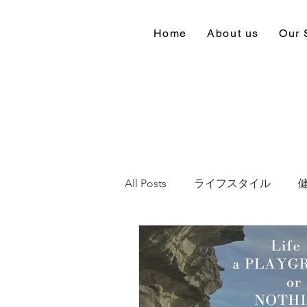
Home
About us
Our 
All Posts
ライフスタイル
心
笑う
笑顔
Smi
白湯
お風呂
愛