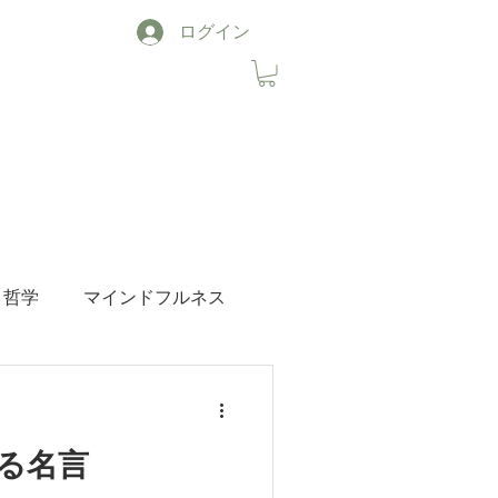
ログイン
哲学
マインドフルネス
ブルーライトカット
る名言
睡眠
音楽
お知らせ