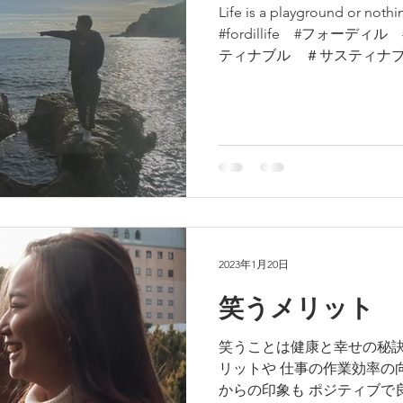
Life is a playground or not
#fordillife #フォーデ
ティナブル ＃サスティナ
＃名言...
2023年1月20日
笑うメリット
笑うことは健康と幸せの秘訣☺
リットや 仕事の作業効率の
からの印象も ポジティブで