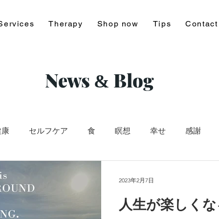
Services
Therapy
Shop now
Tips
Contact
News
Blog
&
健康
セルフケア
食
瞑想
幸せ
感謝
le
自律神経
自然
寝る前
ブルーライト
2023年2月7日
人生が楽しくな
名言
成功
雨
映画
洋服
エシカル