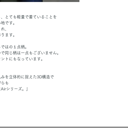
も、とても軽量で着ていることを
心地です。
くれ、
おります。
らではの１点柄。
ので同じ柄は一点もございません。
セントにもなっています。
みを立体的に捉えた3D構造で
がらも
Airシリーズ。」