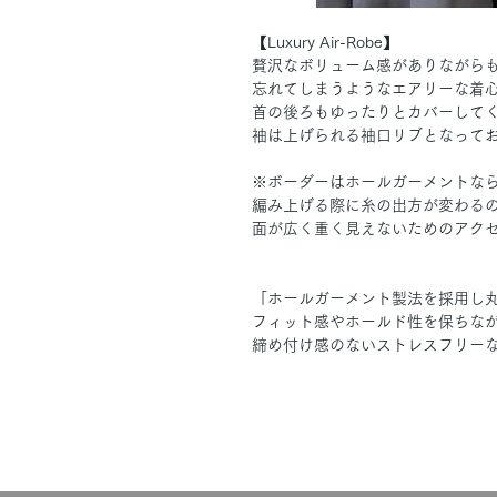
【Luxury Air-Robe】
贅沢なボリューム感がありながら
忘れてしまうようなエアリーな着
首の後ろもゆったりとカバーして
袖は上げられる袖口リブとなって
※ボーダーはホールガーメントな
編み上げる際に糸の出方が変わる
面が広く重く見えないためのアク
「ホールガーメント製法を採用し丸
フィット感やホールド性を保ちな
締め付け感のないストレスフリーな