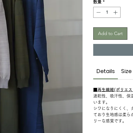
数量
*
Add to Cart
Details
Size
■再生繊維(ポリエステ
速乾性、吸汗性、保温
います。
シワになりにくく、
ており生地感は柔ら
リーな感覚です。