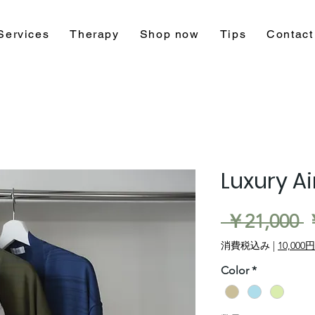
Services
Therapy
Shop now
Tips
Contact
Luxury A
 ￥21,000 
消費税込み
|
10,0
Color
*