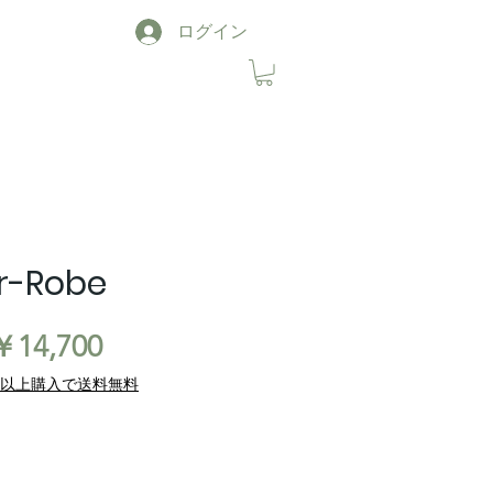
ログイン
ir-Robe
通
セ
￥14,700
常
ー
00円以上購入で送料無料
価
ル
格
価
格