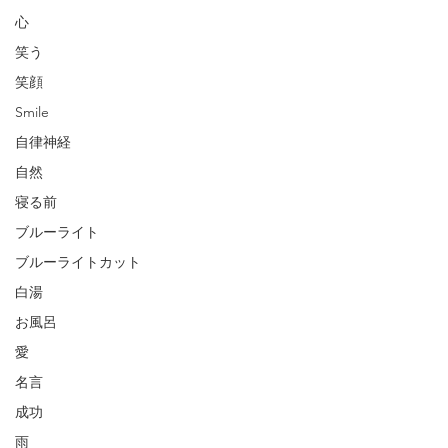
心
笑う
笑顔
Smile
自律神経
自然
寝る前
ブルーライト
ブルーライトカット
白湯
お風呂
愛
名言
成功
雨