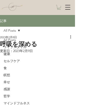
記事
All Posts
2023年2月8日
All Posts
呼吸を深める
ライフスタイル
更新日：
2023年2月9日
健康
セルフケア
食
瞑想
幸せ
感謝
哲学
マインドフルネス