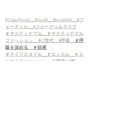
#1day1fordil
#fordil
#fordillife
#フ
ォーディル
#フォーディルライフ
＃サスティナブル
＃サスティナブル
ファッション
＃Z世代
#呼吸
　＃呼
吸を深める　＃効果
＃ライフスタイル
＃エシカル
＃エ
シカルファッション
＃環境に優し
い
＃環境に優しいファッション
＃エコ
＃エコペット
＃ホールガー
メント
＃madeinjapan
#ブランド
＃丁寧な暮らし
＃エシカルな暮ら
し
＃サスティナブルな暮らし
　＃サ
スティナブルブランド　
＃エシカルブランド　＃環境に優しい
ブランド