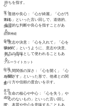
持ちを指す。
心
笑う
3. 道徳や良心：「心が綺麗」「心が汚
笑顔
れる」といった言い回しで、道徳的、
倫理的な判断や良心を指すことがあ
Smile
る。
自律神経
自然
4. 意志や決意：「心を入れて」「心を
寝る前
決めて」というように、意志や決意、
努力の意味として使われることもあ
ブルーライト
る。
ブルーライトカット
白湯
5. 人間関係の深さ：「心を開く」「心
お風呂
を閉ざす」といった形で、他者との関
わり方や信頼の度合いを示す。
愛
名言
6. 生命の核心や中心：「心を失う」や
成功
「心のないもの」といった言い回し
雨
で、本質や中心を意味することもあ