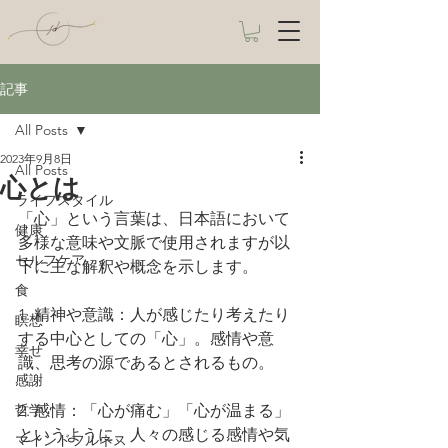
記事
All Posts
2023年9月8日
All Posts
心とは
ライフスタイル
「心」という言葉は、日本語において
健康
多様な意味や文脈で使用されますが以
セルフケア
下に主な解釈や概念を示します。
食
1. 精神や意識：人が感じたり考えたり
瞑想
する中心としての「心」。感情や意
幸せ
識、思考の源であるとされるもの。
感謝
哲学
2. 感情：「心が痛む」「心が温まる」
というように、人々の感じる感情や気
マインドフルネス