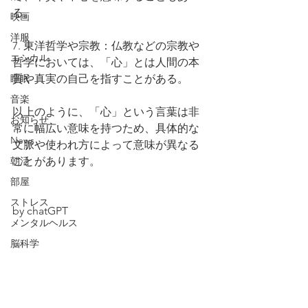
る。
映画
洋服
7. 東洋哲学や宗教：仏教などの宗教や
エシカル
哲学においては、「心」とは人間の本
睡眠
質や真実の自己を指すことがある。
音楽
以上のように、「心」という言葉は非
お知らせ
常に幅広い意味を持つため、具体的な
News
文脈や使われ方によって意味が異なる
朝活
ことがあります。
部屋
ストレス
by chatGPT
メンタルヘルス
脳科学