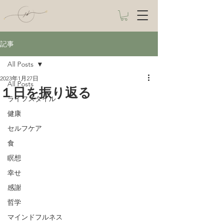
記事
All Posts
2023年1月27日
All Posts
１日を振り返る
ライフスタイル
健康
セルフケア
食
瞑想
幸せ
感謝
哲学
マインドフルネス