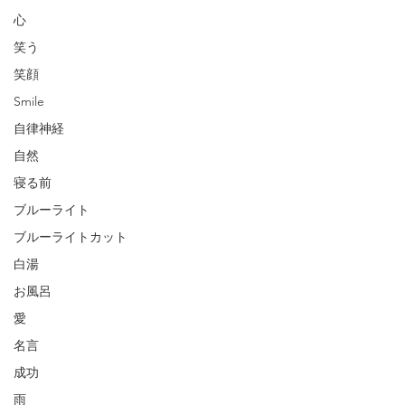
心
笑う
笑顔
Smile
自律神経
自然
寝る前
ブルーライト
ブルーライトカット
白湯
お風呂
愛
名言
成功
雨