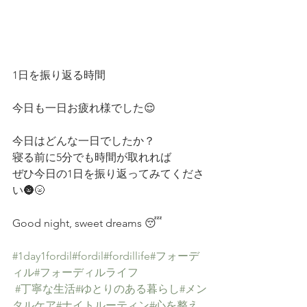
1日を振り返る時間
今日も一日お疲れ様でした😌
今日はどんな一日でしたか？
寝る前に5分でも時間が取れれば
ぜひ今日の1日を振り返ってみてくださ
い🌚🌝
Good night, sweet dreams 😴 
#1day1fordil
#fordil
#fordillife
#フォーデ
ィル
#フォーディルライフ
#丁寧な生活
#ゆとりのある暮らし
#メン
タルケア
#ナイトルーティン
#心を整え