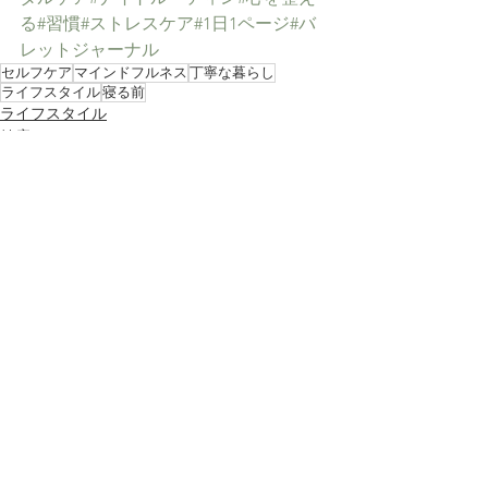
る
#習慣
#ストレスケア
#1日1ページ
#バ
レットジャーナル
セルフケア
マインドフルネス
丁寧な暮らし
ライフスタイル
寝る前
ライフスタイル
健康
セルフケア
すべて表示
最新記事