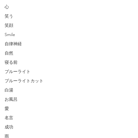
心
笑う
笑顔
Smile
自律神経
自然
寝る前
ブルーライト
ブルーライトカット
白湯
お風呂
愛
名言
成功
雨