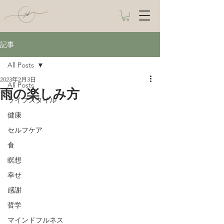
記事
All Posts
2023年2月3日
All Posts
雨の楽しみ方
ライフスタイル
健康
セルフケア
食
瞑想
幸せ
感謝
哲学
マインドフルネス