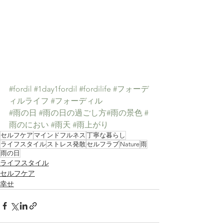
#fordil
#1day1fordil
#fordilife
#フォーデ
ィルライフ
#フォーディル
#雨の日
#雨の日の過ごし方
#雨の景色
#
雨のにおい
#雨天
#雨上がり
セルフケア
マインドフルネス
丁寧な暮らし
ライフスタイル
ストレス発散
セルフラブ
Nature
雨
雨の日
ライフスタイル
セルフケア
幸せ