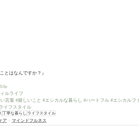
ことはなんですか？』
llife
ディルライフ
しい言葉
#嬉しいこと
#エシカルな暮らし
#ハートフル
#エシカルフ
#ライフスタイル
ス
丁寧な暮らし
ライフスタイル
ケア
マインドフルネス