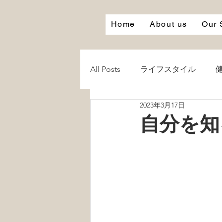
Home
About us
Our 
All Posts
ライフスタイル
2023年3月17日
心
笑う
笑顔
Smi
自分を知
白湯
お風呂
愛