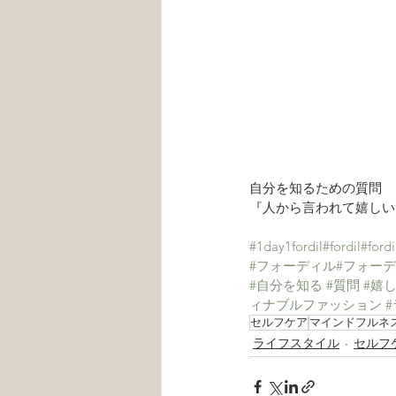
自分を知るための質問
『人から言われて嬉しい
#1day1fordil
#fordil
#fordi
#フォーディル
#フォー
#自分を知る
#質問
#嬉
ィナブルファッション
セルフケア
マインドフルネ
ライフスタイル
セルフ