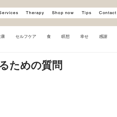
Services
Therapy
Shop now
Tips
Contact
健康
セルフケア
食
瞑想
幸せ
感謝
le
自律神経
自然
寝る前
ブルーライト
るための質問
名言
成功
雨
映画
洋服
エシカル