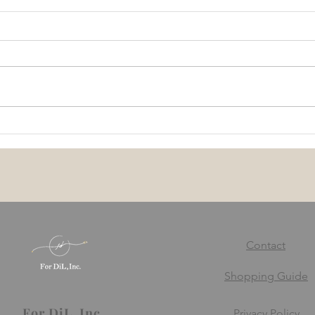
厚生労働省が定めている企業
どう
のストレスチェック制度につ
ルス
いて
Contact
Shopping Guide
For DiL, Inc.
Privacy Policy