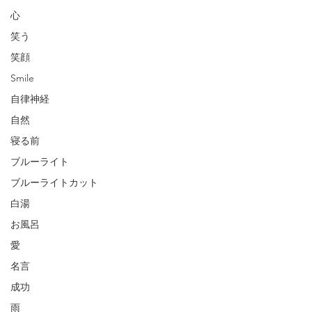
心
笑う
笑顔
Smile
自律神経
自然
寝る前
ブルーライト
ブルーライトカット
白湯
お風呂
愛
名言
成功
雨