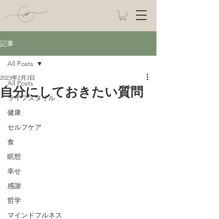
記事
All Posts
2023年2月3日
All Posts
自分にしておきたい質問
ライフスタイル
健康
セルフケア
食
瞑想
幸せ
感謝
哲学
マインドフルネス