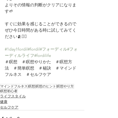
よりその情報の判断がクリアになりま
す🌱
すぐに効果を感じることができるので
ぜひ今日時間がある時に試してみてく
ださい🫂👍🏼
#1day1fordil
#fordil
#フォーディル
#フォ
ーディルライフ
#fordilife
＃瞑想　＃瞑想やりかた　＃瞑想方
法　＃簡単瞑想　＃秘訣　＃マインド
フルネス　＃セルフケア
マインドフルネス
瞑想
瞑想のヒント
瞑想やり方
瞑想初心者
ライフスタイル
健康
セルフケア