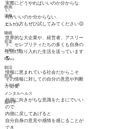
実際にどうやればいいのか分からな
映画
い…
洋服
何がいいのか分からない…
という方もぜひ試してみてください😌
エシカル
睡眠
世界的な大企業や、経営者、アスリー
音楽
ト、セレブリティたちの多くも自身の
お知らせ
生活に取り入れた生活を送っています
🌎
News
朝活
情報に恵まれている社会だからこそ
部屋
その情報に対しての自分の意思や判断
ストレス
が必要
メンタルヘルス
外側に向きがちな意識をたまにでいい
脳科学
ので
内側に戻してあげると
自分自身の意見や感情を感じることが
でき