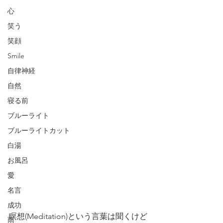
心
笑う
笑顔
Smile
自律神経
自然
寝る前
ブルーライト
ブルーライトカット
白湯
お風呂
愛
名言
成功
瞑想(Meditation)という言葉は聞くけど
雨