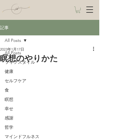
記事
All Posts
2023年1月17日
All Posts
瞑想のやりかた
ライフスタイル
健康
セルフケア
食
瞑想
幸せ
感謝
哲学
マインドフルネス