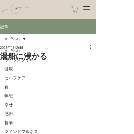
記事
All Posts
2023年1月26日
All Posts
湯船に浸かる
ライフスタイル
健康
セルフケア
食
瞑想
幸せ
感謝
哲学
マインドフルネス