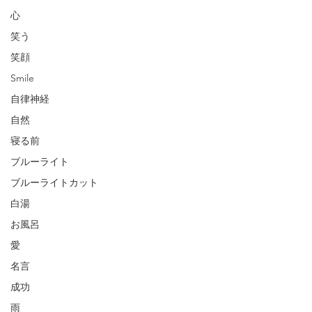
心
笑う
笑顔
Smile
自律神経
自然
寝る前
ブルーライト
ブルーライトカット
白湯
お風呂
愛
名言
成功
雨