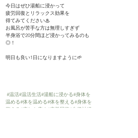
今日はぜひ湯船に浸かって
疲労回復とリラックス効果を
得てみてください♨︎
お風呂が苦手な方は無理しすぎず
半身浴で20分間ほど浸かってみるのも
◎！
明日も良い1日になりますように🌱
#温活
#温活生活
#湯船に浸かる
#身体を
温める
#体を温める
#体を整える
#身体を
整える
#疲れを癒す
#疲労回復
#自律神経
を整える
#睡眠改善
#睡眠の質
#丁寧な暮
らし
#湯船に浸かる
#お風呂好き
#丁寧
な生活
#ライフスタイル
#自律神経を整