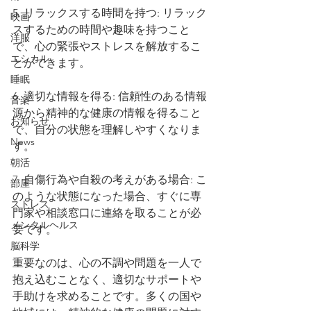
5. リラックスする時間を持つ: リラック
映画
スするための時間や趣味を持つこと
洋服
で、心の緊張やストレスを解放するこ
エシカル
とができます。
睡眠
6. 適切な情報を得る: 信頼性のある情報
音楽
源から精神的な健康の情報を得ること
お知らせ
で、自分の状態を理解しやすくなりま
News
す。
朝活
7. 自傷行為や自殺の考えがある場合: こ
部屋
のような状態になった場合、すぐに専
ストレス
門家や相談窓口に連絡を取ることが必
メンタルヘルス
要です。
脳科学
重要なのは、心の不調や問題を一人で
抱え込むことなく、適切なサポートや
手助けを求めることです。多くの国や