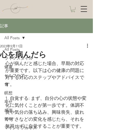
記事
All Posts
2023年9月11日
All Posts
心を病んだら
ライフスタイル
心が病んだと感じた場合、早期の対応
健康
が重要です。以下は心の健康の問題に
セルフケア
対する対応のステップやアドバイスで
食
す。
瞑想
1. 自覚する: まず、自分の心の状態や変
幸せ
化に気付くことが第一歩です。体調不
感謝
良や気分の落ち込み、興味喪失、疲れ
哲学
やすさなどの変化を感じたら、それを
無視せずに自覚することが重要です。
マインドフルネス