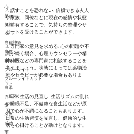
心
2. 話すことを恐れない: 信頼できる友人
笑う
や家族、同僚などに現在の感情や状態
笑顔
を共有することで、気持ちの整理やサ
ポートを受けることができます。
Smile
自律神経
3. 専門家の意見を求める: 心の問題や不
自然
調が続く場合、心理カウンセラーや精
寝る前
神科医などの専門家に相談することを
考えましょう。状態によっては薬物治
ブルーライト
療やセラピーが必要な場合もありま
ブルーライトカット
す。
白湯
お風呂
4. 日常生活の見直し: 生活リズムの乱れ
や睡眠不足、不健康な食生活などが原
愛
因で心が不調になることもあります。
名言
日常の生活習慣を見直し、健康的な生
成功
活を心掛けることが助けとなります。
雨