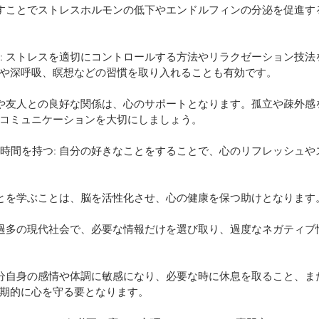
を動かすことでストレスホルモンの低下やエンドルフィンの分泌を促進
ント: ストレスを適切にコントロールする方法やリラクゼーション技
や深呼吸、瞑想などの習慣を取り入れることも有効です。
 家族や友人との良好な関係は、心のサポートとなります。孤立や疎外
コミュニケーションを大切にしましょう。
する時間を持つ: 自分の好きなことをすることで、心のリフレッシュ
しいことを学ぶことは、脳を活性化させ、心の健康を保つ助けとなります
 情報過多の現代社会で、必要な情報だけを選び取り、過度なネガティ
: 自分自身の感情や体調に敏感になり、必要な時に休息を取ること、
期的に心を守る要となります。