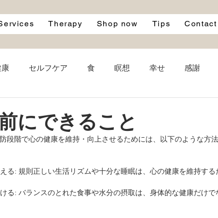
Services
Therapy
Shop now
Tips
Contact
健康
セルフケア
食
瞑想
幸せ
感謝
le
自律神経
自然
寝る前
ブルーライト
前にできること
防段階で心の健康を維持・向上させるためには、以下のような方
名言
成功
雨
映画
洋服
エシカル
を整える: 規則正しい生活リズムや十分な睡眠は、心の健康を維持す
心掛ける: バランスのとれた食事や水分の摂取は、身体的な健康だけ