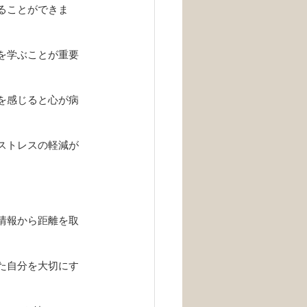
することができま
法を学ぶことが重要
感を感じると心が病
やストレスの軽減が
。
ブ情報から距離を取
また自分を大切にす