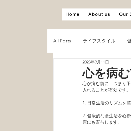
Home
About us
Our 
All Posts
ライフスタイル
2023年9月11日
心
笑う
笑顔
Smi
心を病む
心が病む前に、つまり予
白湯
お風呂
愛
入れることが有効です。
1. 日常生活のリズム
2. 健康的な食生活を
康にも寄与します。