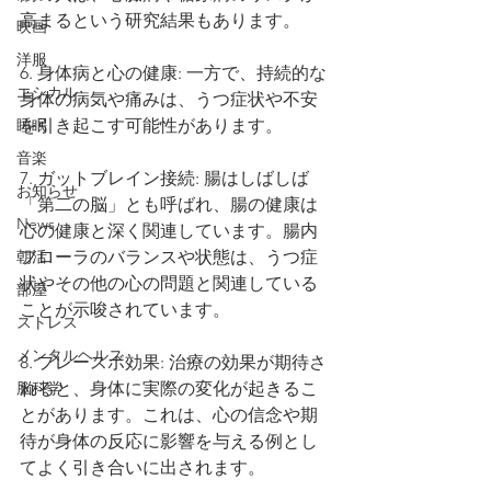
高まるという研究結果もあります。
映画
洋服
6. 身体病と心の健康: 一方で、持続的な
エシカル
身体の病気や痛みは、うつ症状や不安
睡眠
を引き起こす可能性があります。
音楽
7. ガットブレイン接続: 腸はしばしば
お知らせ
「第二の脳」とも呼ばれ、腸の健康は
News
心の健康と深く関連しています。腸内
朝活
フローラのバランスや状態は、うつ症
状やその他の心の問題と関連している
部屋
ことが示唆されています。
ストレス
メンタルヘルス
8. プレースボ効果: 治療の効果が期待さ
脳科学
れると、身体に実際の変化が起きるこ
とがあります。これは、心の信念や期
待が身体の反応に影響を与える例とし
てよく引き合いに出されます。