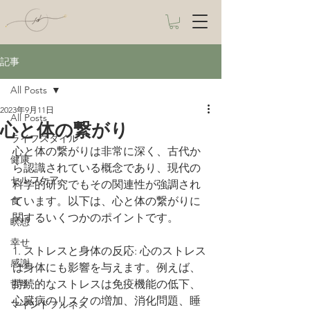
記事
All Posts
2023年9月11日
All Posts
心と体の繋がり
ライフスタイル
心と体の繋がりは非常に深く、古代か
健康
ら認識されている概念であり、現代の
セルフケア
科学的研究でもその関連性が強調され
食
ています。以下は、心と体の繋がりに
関するいくつかのポイントです。
瞑想
幸せ
1. ストレスと身体の反応: 心のストレス
感謝
は身体にも影響を与えます。例えば、
哲学
持続的なストレスは免疫機能の低下、
心臓病のリスクの増加、消化問題、睡
マインドフルネス