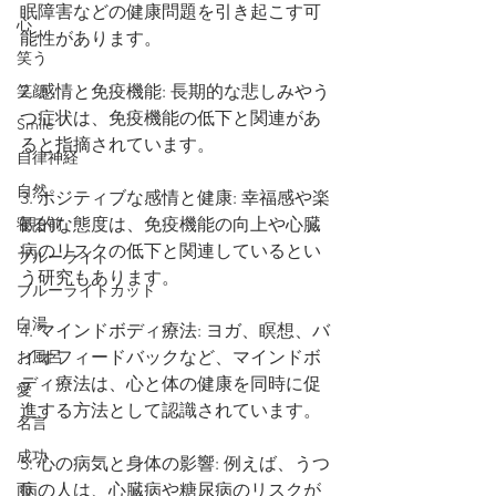
眠障害などの健康問題を引き起こす可
心
能性があります。
笑う
笑顔
2. 感情と免疫機能: 長期的な悲しみやう
つ症状は、免疫機能の低下と関連があ
Smile
ると指摘されています。
自律神経
自然
3. ポジティブな感情と健康: 幸福感や楽
寝る前
観的な態度は、免疫機能の向上や心臓
病のリスクの低下と関連しているとい
ブルーライト
う研究もあります。
ブルーライトカット
白湯
4. マインドボディ療法: ヨガ、瞑想、バ
お風呂
イオフィードバックなど、マインドボ
ディ療法は、心と体の健康を同時に促
愛
進する方法として認識されています。
名言
成功
5. 心の病気と身体の影響: 例えば、うつ
雨
病の人は、心臓病や糖尿病のリスクが