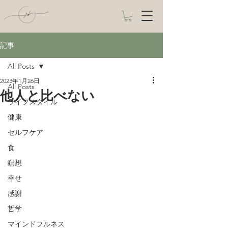
記事
All Posts
2023年1月26日
All Posts
他人と比べない
ライフスタイル
健康
セルフケア
食
瞑想
幸せ
感謝
哲学
マインドフルネス