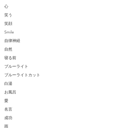
心
笑う
笑顔
Smile
自律神経
自然
寝る前
ブルーライト
ブルーライトカット
白湯
お風呂
愛
名言
成功
雨