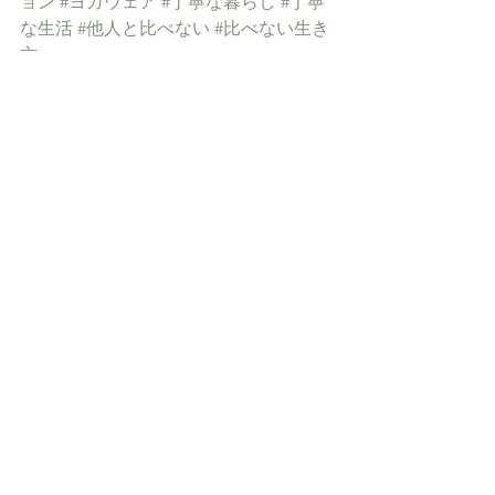
ョン
#ヨガウェア
#丁寧な暮らし
#丁寧
な生活
#他人と比べない
#比べない生き
方
セルフケア
マインドフルネス
丁寧な暮らし
ライフスタイル
瞑想
ライフスタイル
健康
セルフケア
すべて表示
最新記事