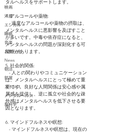
タルヘルスをサポートします。
映画
洋服
4. アルコールや薬物:
   - 過度なアルコールや薬物の摂取は、
エシカル
メンタルヘルスに悪影響を及ぼすこと
睡眠
が多いです。中毒や依存症になると、
音楽
メンタルヘルスの問題が深刻化する可
お知らせ
能性があります。
News
5. 社会的関係:
朝活
   - 人との関わりやコミュニケーション
部屋
は、メンタルヘルスにとって極めて重
ストレス
要です。良好な人間関係は安心感や属
属感を提供し、逆に孤立や社会的な疎
メンタルヘルス
外感はメンタルヘルスを低下させる要
脳科学
因となります。
6. マインドフルネスや瞑想:
   - マインドフルネスや瞑想は、現在の