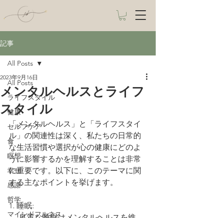
記事
All Posts
2023年9月16日
All Posts
メンタルヘルスとライフ
ライフスタイル
スタイル
健康
「メンタルヘルス」と「ライフスタイ
セルフケア
ル」の関連性は深く、私たちの日常的
食
な生活習慣や選択が心の健康にどのよ
瞑想
うに影響するかを理解することは非常
幸せ
に重要です。以下に、このテーマに関
する主なポイントを挙げます。
感謝
哲学
1. 睡眠:
マインドフルネス
   - 良質な睡眠はメンタルヘルスを維