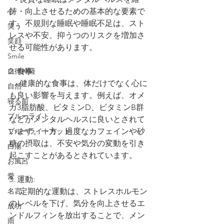
心
持・向上させるための基本的な要素で
す。不規則な睡眠や睡眠不足は、スト
笑う
レスや不安、抑うつのリスクを増加さ
笑顔
せる可能性があります。
Smile
自律神経
2. 食事:
   - 健康的な食事は、体だけでなく心に
自然
も良い影響を与えます。例えば、オメ
寝る前
ガ3脂肪酸、ビタミンD、ビタミンB群
ブルーライト
などがメンタルヘルスに良いとされて
ブルーライトカット
います。一方、過度なカフェインや砂
糖の摂取は、不安や気分の変動を引き
白湯
起こすことがあるとされています。
お風呂
愛
3. 運動:
名言
   - 定期的な運動は、ストレスホルモン
のレベルを下げ、気分を向上させるエ
成功
ンドルフィンを放出することで、メン
雨