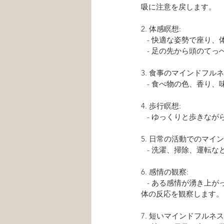
吸に注意を戻します。
2. 体感瞑想:
   - 快適な姿勢で
   - 足の先から頭
3. 食事のマインドフルネ
   - 食べ物の色、
4. 歩行瞑想:
   - ゆっくりと歩
5. 日常の活動でのマイ
   - 洗濯、掃除、
6. 感情の観察:
   - ある感情が湧き上がったとき、それを判断せずにただ観察します。その感情が生じた原因や、それに伴う
体の反応を観察します。
7. 短いマインドフルネス