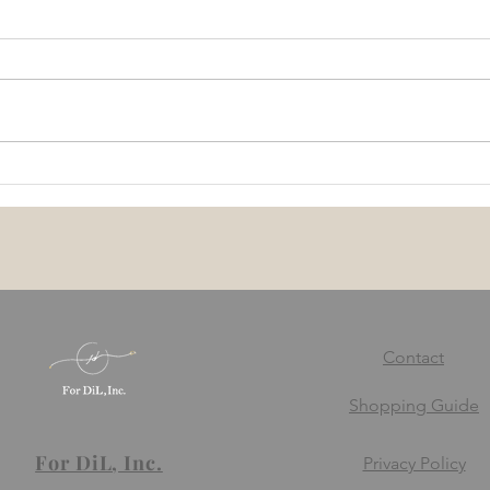
厚生労働省が定めている企業
どう
のストレスチェック制度につ
ルス
いて
Contact
Shopping Guide
For DiL, Inc.
Privacy Policy