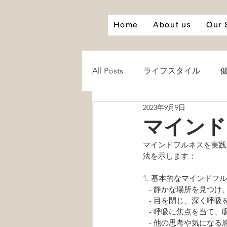
Home
About us
Our 
All Posts
ライフスタイル
2023年9月9日
心
笑う
笑顔
Smi
マインド
マインドフルネスを実践
白湯
お風呂
愛
法を示します：
1. 基本的なマインドフ
   - 静かな場所を
   - 目を閉じ、深く呼
   - 呼吸に焦点を
   - 他の思考や気になる感覚が頭に浮かんできたら、それを無理に排除するのではなく、ただ認識し、再び呼