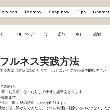
Services
Therapy
Shop now
Tips
Contact
健康
セルフケア
食
瞑想
幸せ
感謝
le
自律神経
自然
寝る前
ブルーライト
フルネス実践方法
する方法は多岐にわたります。以下にいくつかの基本的なマイン
名言
成功
雨
映画
洋服
エシカル
ルネス瞑想:
見つけ、座ったり横になったりして快適な姿勢をとります。
吸を始めます。
当て、吸う息、吐く息の感覚に注意を向けます。