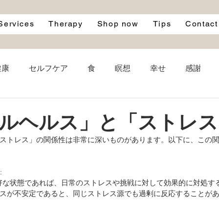
Services
Therapy
Shop now
Tips
Contact
健康
セルフケア
食
瞑想
幸せ
感謝
le
自律神経
自然
寝る前
ブルーライト
ルヘルス」と「ストレス
ストレス」の関係性は非常に深いものがあります。以下に、この
名言
成功
雨
映画
洋服
エシカル
 
スが不安定であると、同じストレス源でも過剰に反応することが