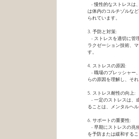
   - 慢性的なストレスは、抑うつ、不安、睡眠障害などの心の問題を引き起こす可能性があります。ストレス
は体内のコルチゾルなど
られています。
3. 予防と対策:
   - ストレスを適切に管理することは、メンタルヘルスを保護・向上させるための重要な要素となります。リ
ラクゼーション技術、マ
す。
4. ストレスの原因: 
   - 職場のプレッシャー、人間関係、経済的問題、健康問題など、ストレスの原因は多岐にわたります。これ
らの原因を理解し、それ
5. ストレス耐性の向上:
   - 一定のストレスは、成長や適応の機会ともなります。適切な挑戦や経験を通じてストレス耐性を向上させ
ることは、メンタルヘル
6. サポートの重要性:
   - 早期にストレスの兆候を捉え、適切なサポートやカウンセリングを受けることで、メンタルヘルスの問題
を予防または緩和するこ