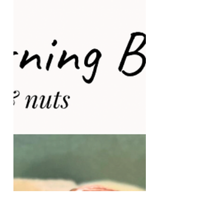
もう春ですね＾＾ いつの間にか暖かくて
じんわり汗ばむ日も出てきましたね＾＾ 3
月末から桜の花が咲き始めて 満開になっ
て もう綺麗な黄緑色の葉が出てきて 今日
は花びらが風に吹かれて舞っていました。
桜は移り変わりがはやいな〜と感じながら
同じように、私達も日々変化してるんだ
な〜と