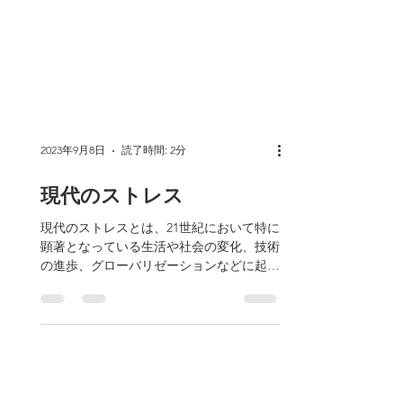
2023年9月8日
読了時間: 2分
現代のストレス
現代のストレスとは、21世紀において特に
顕著となっている生活や社会の変化、技術
の進歩、グローバリゼーションなどに起因
する精神的・身体的な圧迫や緊張を指しま
す。以下に、現代特有のストレスの原因や
要因をいくつか挙げます。 1. 情報過多:...