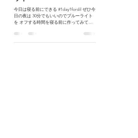
ット
今日は寝る前にできる #1day1fordil ぜひ今
日の夜は 30分でもいいのでブルーライト
を オフする時間を寝る前に作ってみてく
ださい☺️ オフしている時間には 今日あっ
たいいことや楽しかったこと 幸せだった
ことを思い出してみたり 本や雑誌を読ん
でみたり...